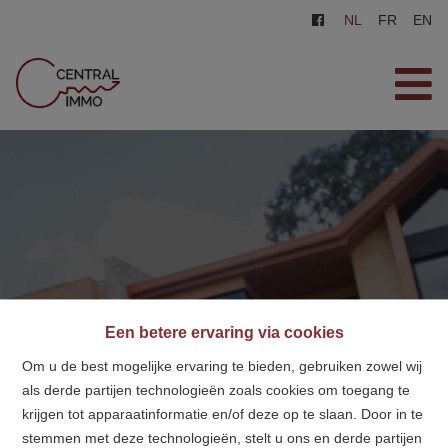
NL
FR
EN
HOME
TE KOOP
TE HUUR
ZOEKOPDRACHT
CONTACT
Een betere ervaring via cookies
GRATIS SCHATTING
Om u de best mogelijke ervaring te bieden, gebruiken zowel wij
als derde partijen technologieën zoals cookies om toegang te
0487/569.569
krijgen tot apparaatinformatie en/of deze op te slaan. Door in te
stemmen met deze technologieën, stelt u ons en derde partijen