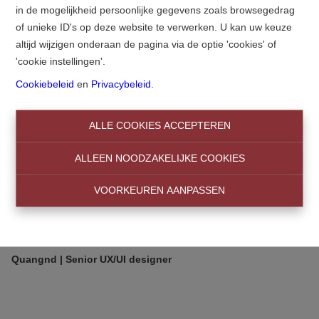
info@centralimmo.be
in de mogelijkheid persoonlijke gegevens zoals browsegedrag
Lorem Ipsum
of unieke ID's op deze website te verwerken. U kan uw keuze
NL
FR
EN
altijd wijzigen onderaan de pagina via de optie 'cookies' of
Home
Testimonials
Lorem Ipsum
'cookie instellingen'.
Cookiebeleid
en
Privacybeleid
.
ALLE COOKIES ACCEPTEREN
"Lorem Ipsum is simply dummy text of the printing and
typesetting industry. Lorem Ipsum has been the industry's
ALLEEN NOODZAKELIJKE COOKIES
standard dummy text ever since the 1500s, when an unknown
printer took a galley of type and scrambled it to make a type
VOORKEUREN AANPASSEN
specimen book. It has survived not only five centuries, but also
the leap into electronic typesetting, remaining essentially
unchanged."
Quangnd | Senior UX/UI designer