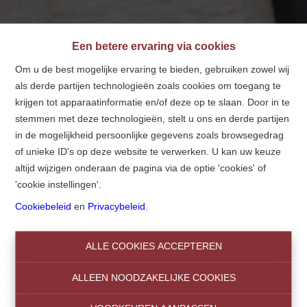
Een betere ervaring via cookies
Contact
Om u de best mogelijke ervaring te bieden, gebruiken zowel wij
als derde partijen technologieën zoals cookies om toegang te
Home
Contact
krijgen tot apparaatinformatie en/of deze op te slaan. Door in te
stemmen met deze technologieën, stelt u ons en derde partijen
in de mogelijkheid persoonlijke gegevens zoals browsegedrag
of unieke ID's op deze website te verwerken. U kan uw keuze
altijd wijzigen onderaan de pagina via de optie 'cookies' of
'cookie instellingen'.
Neem contact met ons op voor een
Cookiebeleid
en
Privacybeleid
.
persoonlijke service
ALLE COOKIES ACCEPTEREN
ALLEEN NOODZAKELIJKE COOKIES