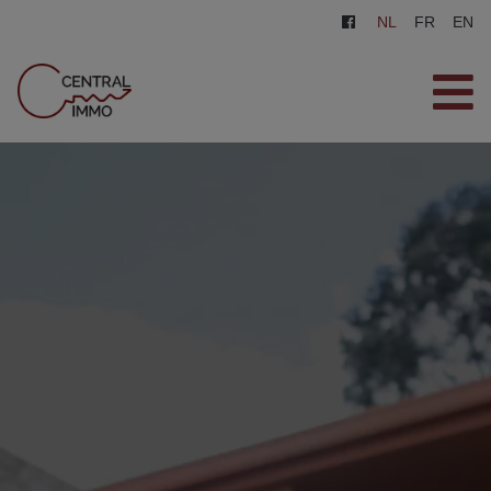
NL
FR
EN
HOME
TE KOOP
TE HUUR
ZOEKOPDRACHT
CONTACT
GRATIS SCHATTING
0487/569.569