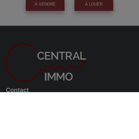
À VENDRE
À LOUER
Contact
Avenue du Roi Albert, 63
1082 Berchem-Sainte-Agathe
0487/569.569
info@centralimmo.be
Suivez nous!