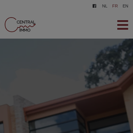
NL
FR
EN
ACCUEIL
VENTES
LOCATIONS
INSCRIPTION
CONTACT
ESTIMATION GRATUITE
0487/569.569