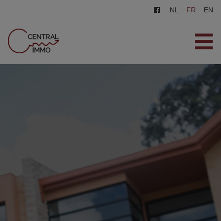
NL
FR
EN
ACCUEIL
VENTES
LOCATIONS
INSCRIPTION
CONTACT
ESTIMATION GRATUITE
0487/569.569