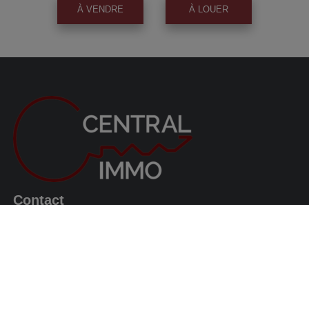
À VENDRE
À LOUER
Contact
Avenue du Roi Albert, 63
1082 Berchem-Sainte-Agathe
0487/569.569
info@centralimmo.be
Suivez nous!