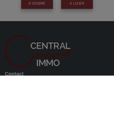
À VENDRE
À LOUER
Contact
Avenue du Roi Albert, 63
1082 Berchem-Sainte-Agathe
0487/569.569
info@centralimmo.be
Suivez nous!