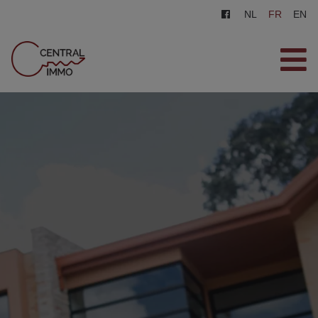
NL
FR
EN
ACCUEIL
VENTES
LOCATIONS
INSCRIPTION
CONTACT
ESTIMATION GRATUITE
0487/569.569