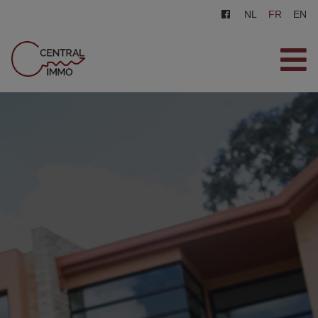
NL
FR
EN
ACCUEIL
VENTES
LOCATIONS
INSCRIPTION
CONTACT
ESTIMATION GRATUITE
0487/569.569