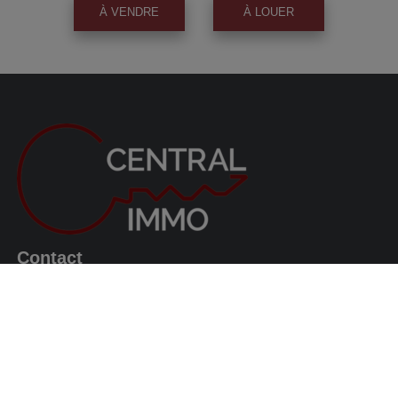
À VENDRE
À LOUER
Contact
Avenue du Roi Albert, 63
1082 Berchem-Sainte-Agathe
0487/569.569
info@centralimmo.be
Suivez nous!