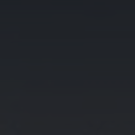
info@centralimmo.be
NL
FR
EN