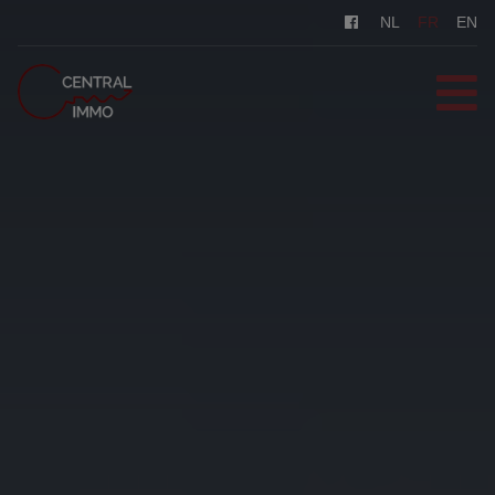
Navigated to Central Immo
NL
FR
EN
ACCUEIL
VENTES
LOCATIONS
INSCRIPTION
CONTACT
ESTIMATION GRATUITE
0487/569.569